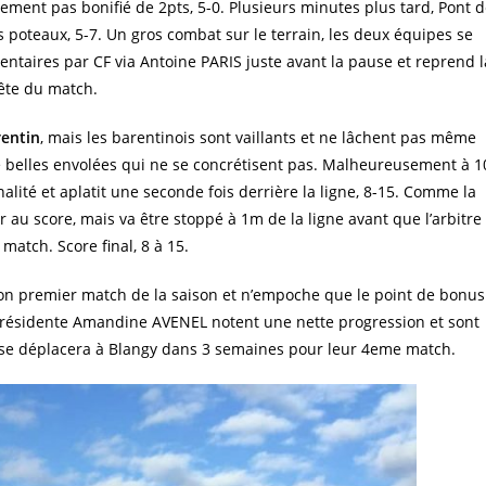
ement pas bonifié de 2pts, 5-0. Plusieurs minutes plus tard, Pont d
s poteaux, 5-7. Un gros combat sur le terrain, les deux équipes se
ntaires par CF via Antoine PARIS juste avant la pause et reprend l
ête du match.
entin
, mais les barentinois sont vaillants et ne lâchent pas même
e belles envolées qui ne se concrétisent pas. Malheureusement à 1
alité et aplatit une seconde fois derrière la ligne, 8-15. Comme la
r au score, mais va être stoppé à 1m de la ligne avant que l’arbitre
u match. Score final, 8 à 15.
son premier match de la saison et n’empoche que le point de bonus
 présidente Amandine AVENEL notent une nette progression et sont
se déplacera à Blangy dans 3 semaines pour leur 4eme match.