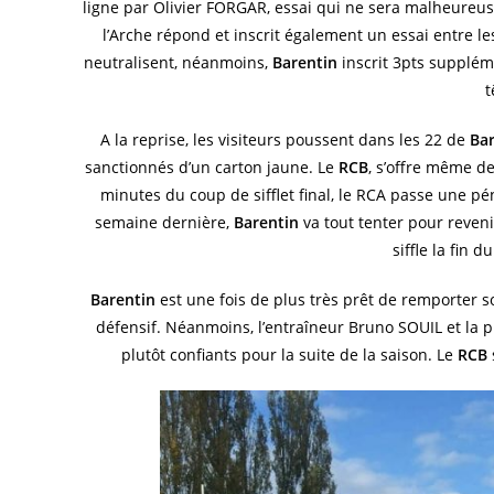
ligne par Olivier FORGAR, essai qui ne sera malheureus
l’Arche répond et inscrit également un essai entre le
neutralisent, néanmoins,
Barentin
inscrit 3pts suppléme
t
A la reprise, les visiteurs poussent dans les 22 de
Bar
sanctionnés d’un carton jaune. Le
RCB
, s’offre même d
minutes du coup de sifflet final, le RCA passe une pén
semaine dernière,
Barentin
va tout tenter pour reveni
siffle la fin d
Barentin
est une fois de plus très prêt de remporter 
défensif. Néanmoins, l’entraîneur Bruno SOUIL et la
plutôt confiants pour la suite de la saison. Le
RCB