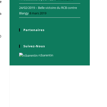
e
24/02/2019 – Belle victoire du RCB contre
Blangy
8 mars 2019
a
Partenaires
0
Suivez-Nous
rcbarentin