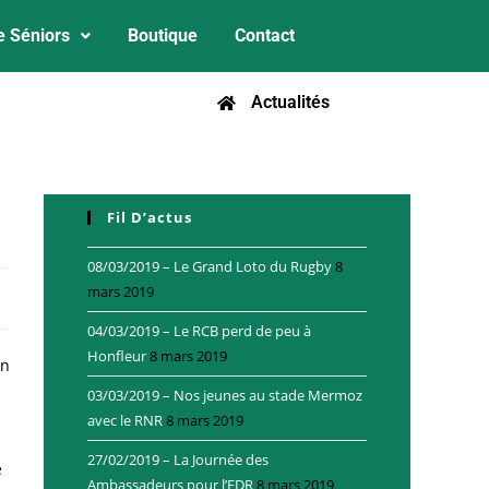
e Séniors
Boutique
Contact
Actualités
Fil D’actus
08/03/2019 – Le Grand Loto du Rugby
8
mars 2019
04/03/2019 – Le RCB perd de peu à
Honfleur
8 mars 2019
in
03/03/2019 – Nos jeunes au stade Mermoz
avec le RNR
8 mars 2019
27/02/2019 – La Journée des
e
Ambassadeurs pour l’EDR
8 mars 2019