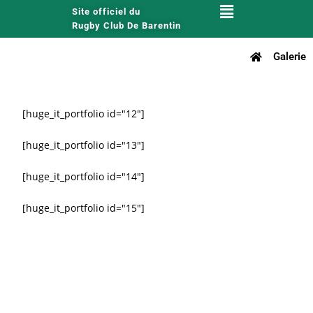
Site officiel du
Rugby Club De Barentin
Galerie
[huge_it_portfolio id="12"]
[huge_it_portfolio id="13"]
[huge_it_portfolio id="14"]
[huge_it_portfolio id="15"]