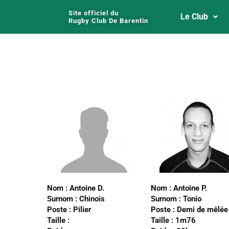
Site officiel du
Le Club
Rugby Club De Barentin
Nom :
Antoine D.
Nom :
Antoine P.
Surnom :
Chinois
Surnom :
Tonio
Poste :
Pilier
Poste :
Demi de mêlée
Taille :
Taille :
1m76