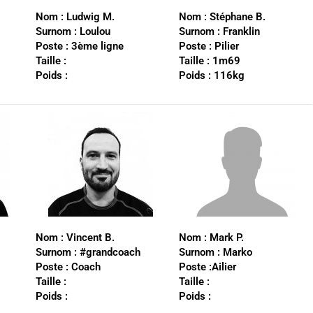
Nom :
Ludwig M.
Nom :
Stéphane B.
Surnom :
Loulou
Surnom :
Franklin
Poste :
3ème ligne
Poste :
Pilier
Taille :
Taille :
1m69
Poids :
Poids :
116kg
Nom :
Vincent B.
Nom :
Mark P.
Surnom : #grandcoach
Surnom : Marko
Poste : C
oach
Poste :Ailier
Taille :
Taille :
Poids :
Poids :