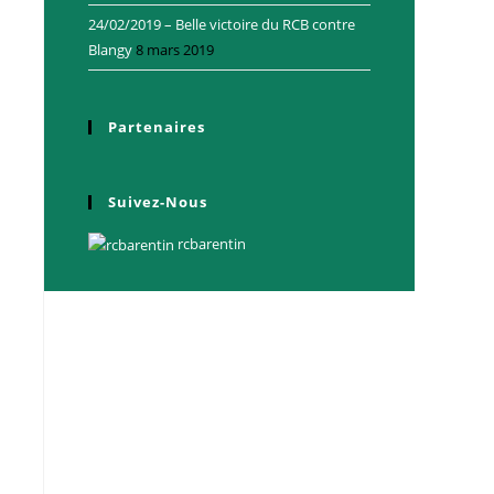
24/02/2019 – Belle victoire du RCB contre
Blangy
8 mars 2019
Partenaires
Suivez-Nous
rcbarentin