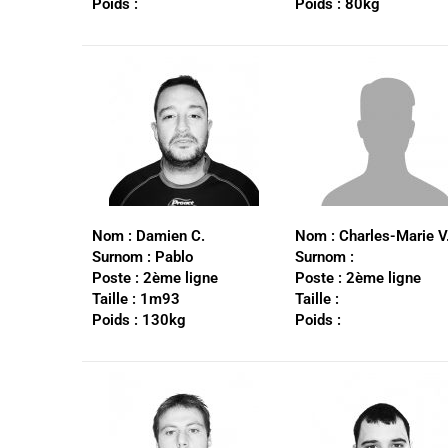
Poids :
Poids :
80kg
Nom :
Damien C.
Nom :
Charles-Marie V
Surnom :
Pablo
Surnom :
Poste :
2ème ligne
Poste : 2ème ligne
Taille :
1m93
Taille :
Poids :
130kg
Poids :