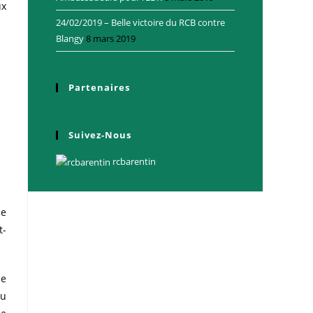
ux
24/02/2019 – Belle victoire du RCB contre
Blangy
8 mars 2019
Partenaires
Suivez-Nous
rcbarentin
ne
t-
de
au