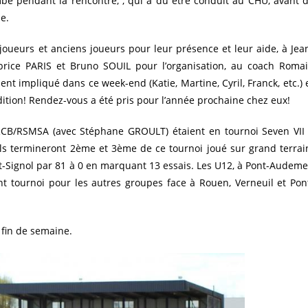
be pendant la rencontre, , qui a dû être conduit au CHU, avant 
e.
joueurs et anciens joueurs pour leur présence et leur aide, à Jea
brice PARIS et Bruno SOUIL pour l’organisation, au coach Roma
t impliqué dans ce week-end (Katie, Martine, Cyril, Franck, etc.) 
dition! Rendez-vous a été pris pour l’année prochaine chez eux!
CB/RSMSA (avec Stéphane GROULT) étaient en tournoi Seven VII
Ils termineront 2ème et 3ème de ce tournoi joué sur grand terrai
t-Signol par 81 à 0 en marquant 13 essais. Les U12, à Pont-Audeme
ent tournoi pour les autres groupes face à Rouen, Verneuil et Pon
 fin de semaine.