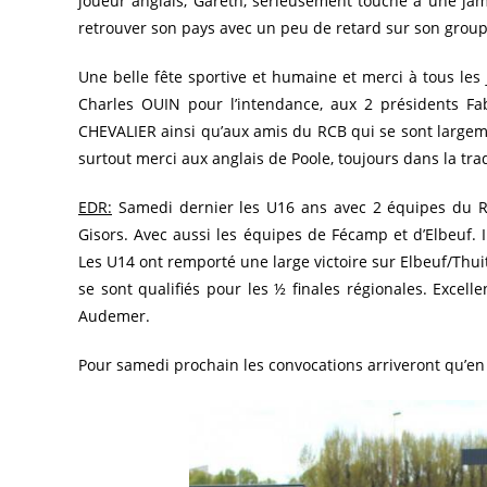
joueur anglais, Gareth, sérieusement touché à une jam
retrouver son pays avec un peu de retard sur son group
Une belle fête sportive et humaine et merci à tous les 
Charles OUIN pour l’intendance, aux 2 présidents Fa
CHEVALIER ainsi qu’aux amis du RCB qui se sont largemen
surtout merci aux anglais de Poole, toujours dans la tra
EDR:
Samedi dernier les U16 ans avec 2 équipes du R
Gisors. Avec aussi les équipes de Fécamp et d’Elbeuf. 
Les U14 ont remporté une large victoire sur Elbeuf/Thui
se sont qualifiés pour les ½ finales régionales. Excell
Audemer.
Pour samedi prochain les convocations arriveront qu’en