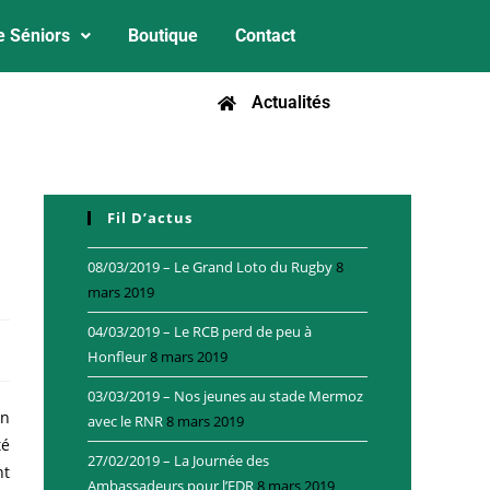
e Séniors
Boutique
Contact
Actualités
Fil D’actus
08/03/2019 – Le Grand Loto du Rugby
8
mars 2019
04/03/2019 – Le RCB perd de peu à
Honfleur
8 mars 2019
03/03/2019 – Nos jeunes au stade Mermoz
un
avec le RNR
8 mars 2019
té
27/02/2019 – La Journée des
nt
Ambassadeurs pour l’EDR
8 mars 2019